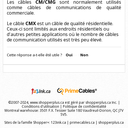
Les câbles
CM/CMG
sont normalement utilisés
comme câbles de communications de qualité
commerciale.
Le câble
CMX
est un câble de qualité résidentielle.
Ceux-ci sont limités aux endroits résidentiels ou
d'autres petites applications où le nombre de câbles
de communication utilisés est très peu élevé.
Cette réponse a-t-elle été utile ?
Oui
Non
©2007-2024, www.shopperplus.ca est géré par shopperplus.ca Inc. |
Conditions d'utilisation
|
Politique de confidentialité
Montreal warehouse: 3501 F.X. Tessier Suite 180 Vaudreuil-Dorion, QC J7V
5V5.
Sites de la famille Shopper+:
123ink.ca
|
primecables.ca
|
shopperplus.ca