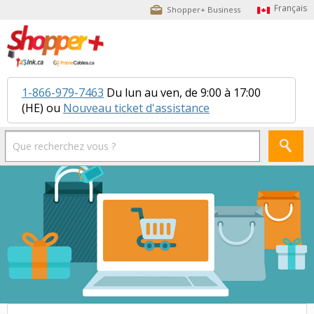
Shopper+ Business
1-866-979-7463
Du lun au ven, de 9:00 à 17:00
(HE) ou
Nouveau ticket d'assistance