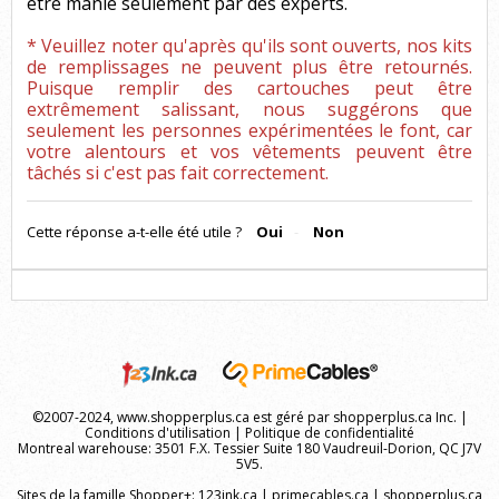
être manié seulement par des experts.
* Veuillez noter qu'après qu'ils sont ouverts, nos kits
de remplissages ne peuvent plus être retournés.
Puisque remplir des cartouches peut être
extrêmement salissant, nous suggérons que
seulement les personnes expérimentées le font, car
votre alentours et vos vêtements peuvent être
tâchés si c'est pas fait correctement.
Cette réponse a-t-elle été utile ?
Oui
Non
©2007-2024, www.shopperplus.ca est géré par shopperplus.ca Inc. |
Conditions d'utilisation
|
Politique de confidentialité
Montreal warehouse: 3501 F.X. Tessier Suite 180 Vaudreuil-Dorion, QC J7V
5V5.
Sites de la famille Shopper+:
123ink.ca
|
primecables.ca
|
shopperplus.ca