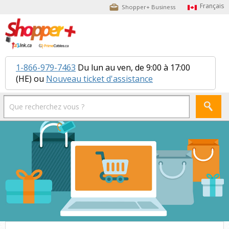
Shopper+ Business
1-866-979-7463
Du lun au ven, de 9:00 à 17:00
(HE) ou
Nouveau ticket d'assistance