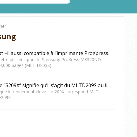
ner
sung
Le Toner Samsung MLT-D203U est –il aussi compatible à l’imprimante ProXpress M3320ND?
 être utilisées pour le Samsung ProXress M3320ND. -
3,000 pages (MLT-D203S) ...
L’étiquette sur le toner avec la note “S209X” signifie qu’il s’agit du MLTD209S au lieu du MLT-D209L?
dique le rendement élevé. Le 209X correspond MLT-
D209S.