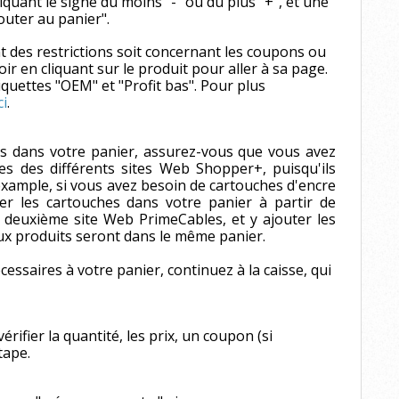
liquant le signe du moins "-" ou du plus "+", et une
jouter au panier".
nt des restrictions soit concernant les coupons ou
ir en cliquant sur le produit pour aller à sa page.
iquettes "OEM" et "Profit bas". Pour plus
ci
.
ts dans votre panier, assurez-vous que vous avez
es des différents sites Web Shopper+, puisqu'ils
example, si vous avez besoin de cartouches d'encre
r les cartouches dans votre panier à partir de
re deuxième site Web PrimeCables, et y ajouter les
ux produits seront dans le même panier.
cessaires à votre panier, continuez à la caisse, qui
.
érifier la quantité, les prix, un coupon (si
étape.