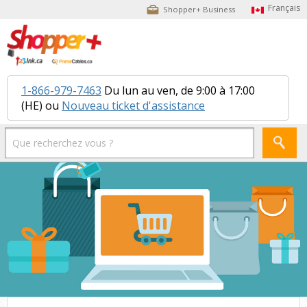
Shopper+ Business
1-866-979-7463
Du lun au ven, de 9:00 à 17:00
(HE) ou
Nouveau ticket d'assistance