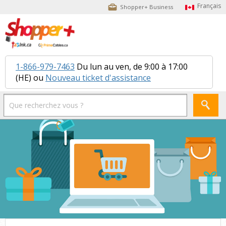
Shopper+ Business
1-866-979-7463
Du lun au ven, de 9:00 à 17:00
(HE) ou
Nouveau ticket d'assistance